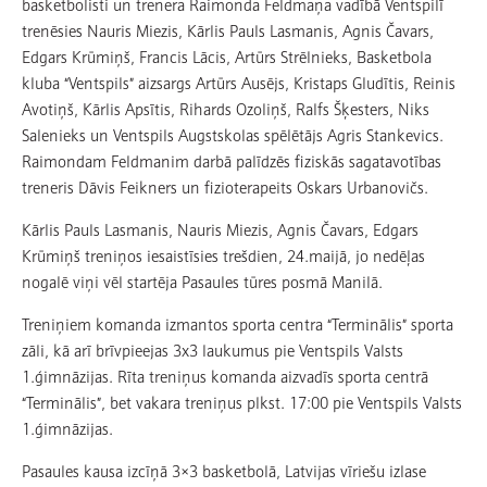
basketbolisti un trenera Raimonda Feldmaņa vadībā Ventspilī
trenēsies Nauris Miezis, Kārlis Pauls Lasmanis, Agnis Čavars,
Edgars Krūmiņš, Francis Lācis, Artūrs Strēlnieks, Basketbola
kluba “Ventspils” aizsargs Artūrs Ausējs, Kristaps Gludītis, Reinis
Avotiņš, Kārlis Apsītis, Rihards Ozoliņš, Ralfs Šķesters, Niks
Salenieks un Ventspils Augstskolas spēlētājs Agris Stankevics.
Raimondam Feldmanim darbā palīdzēs fiziskās sagatavotības
treneris Dāvis Feikners un fizioterapeits Oskars Urbanovičs.
Kārlis Pauls Lasmanis, Nauris Miezis, Agnis Čavars, Edgars
Krūmiņš treniņos iesaistīsies trešdien, 24.maijā, jo nedēļas
nogalē viņi vēl startēja Pasaules tūres posmā Manilā.
Treniņiem komanda izmantos sporta centra “Terminālis” sporta
zāli, kā arī brīvpieejas 3x3 laukumus pie Ventspils Valsts
1.ģimnāzijas. Rīta treniņus komanda aizvadīs sporta centrā
“Terminālis”, bet vakara treniņus plkst. 17:00 pie Ventspils Valsts
1.ģimnāzijas.
Pasaules kausa izcīņā 3×3 basketbolā, Latvijas vīriešu izlase