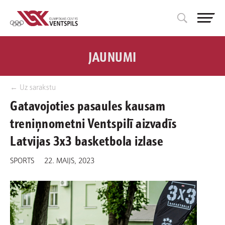
JAUNUMI
← Uz sarakstu
Gatavojoties pasaules kausam
treniņnometni Ventspilī aizvadīs
Latvijas 3x3 basketbola izlase
SPORTS
22. MAIJS, 2023