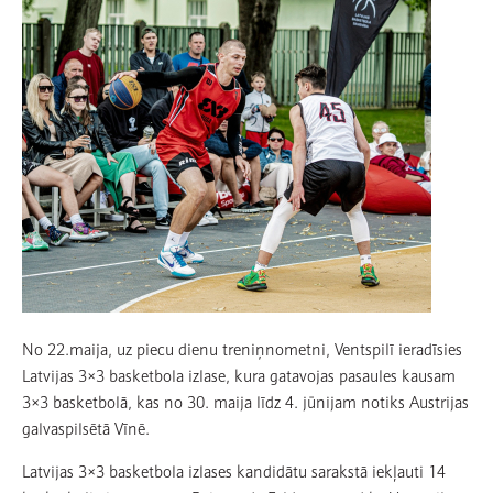
No 22.maija, uz piecu dienu treniņnometni, Ventspilī ieradīsies
Latvijas 3×3 basketbola izlase, kura gatavojas pasaules kausam
3×3 basketbolā, kas no 30. maija līdz 4. jūnijam notiks Austrijas
galvaspilsētā Vīnē.
Latvijas 3×3 basketbola izlases kandidātu sarakstā iekļauti 14