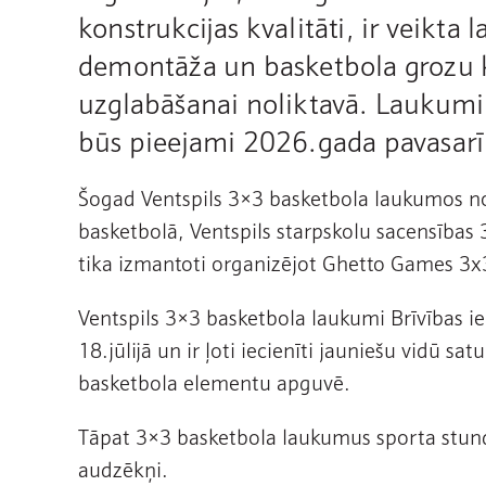
konstrukcijas kvalitāti, ir veikt
demontāža un basketbola grozu k
uzglabāšanai noliktavā. Laukumi
būs pieejami 2026.gada pavasarī
Šogad Ventspils 3×3 basketbola laukumos n
basketbolā, Ventspils starpskolu sacensības 
tika izmantoti organizējot Ghetto Games 3x
Ventspils 3×3 basketbola laukumi Brīvības ie
18.jūlijā un ir ļoti iecienīti jauniešu vidū sa
basketbola elementu apguvē.
Tāpat 3×3 basketbola laukumus sporta stund
audzēkņi.