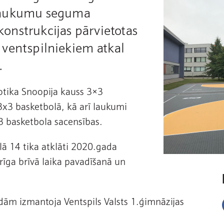
a laukumu seguma
onstrukcijas pārvietotas
 ventspilniekiem atkal
.
otika Snoopija kauss 3×3
3x3 basketbolā, kā arī laukumi
3 basketbola sacensības.
lā 14 tika atklāti 2020.gada
turīga brīvā laika pavadīšanā un
ām izmantoja Ventspils Valsts 1.ģimnāzijas