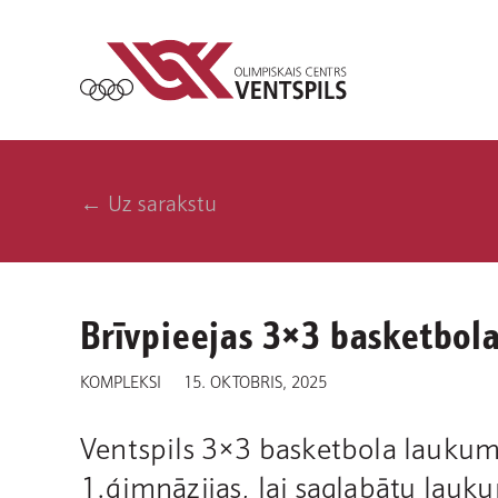
← Uz sarakstu
Brīvpieejas 3×3 basketbol
KOMPLEKSI
15. OKTOBRIS, 2025
Ventspils 3×3 basketbola laukumo
1.ģimnāzijas, lai saglabātu lau