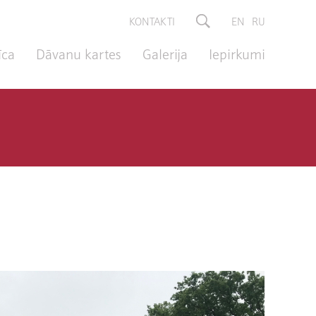
KONTAKTI
EN
RU
īca
Dāvanu kartes
Galerija
Iepirkumi