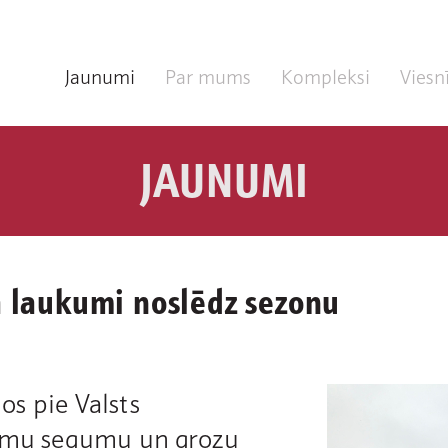
Jaunumi
Par mums
Kompleksi
Viesn
JAUNUMI
a laukumi noslēdz sezonu
s pie Valsts
kumu segumu un grozu