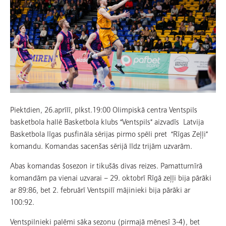
Piektdien, 26.aprīlī, plkst.19:00 Olimpiskā centra Ventspils
basketbola hallē Basketbola klubs “Ventspils” aizvadīs Latvija
Basketbola līgas pusfināla sērijas pirmo spēli pret “Rīgas Zeļļi”
komandu. Komandas sacenšas sērijā līdz trijām uzvarām.
Abas komandas šosezon ir tikušās divas reizes. Pamatturnīrā
komandām pa vienai uzvarai – 29. oktobrī Rīgā zeļļi bija pārāki
ar 89:86, bet 2. februārī Ventspilī mājinieki bija pārāki ar
100:92.
Ventspilnieki palēmi sāka sezonu (pirmajā mēnesī 3-4), bet