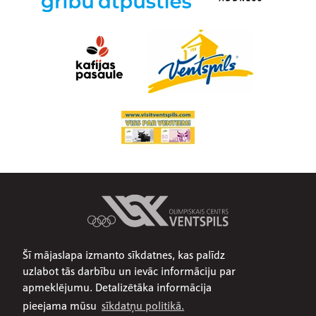
Šī mājaslapa izmanto sīkdatnes, kas palīdz
Par mums
uzlabot tās darbību un ievāc informāciju par
Publiskojamā informācija
apmeklējumu. Detalizētāka informācija
Iepirkumi
pieejama mūsu
sīkdatņu politikā.