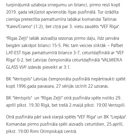
turpinājumā uzlaboja sniegumu un bilanci, pirmo reizi kopš
2019. gada iekļūstot apvienotās līgas pusfinālā. Tur izrādīta
cienīga pretestība pamatturnīra labākai komandai Tallinas
“Kalev/Cramo” (1:2), bet cīņā par 3. vietu zaudēts “VEF Rīga”.
“Rīgas Zeļļi” labāk aizvadīja sezonas pirmo daļu, līdz janvāra
beigām sakrājot bilanci 15-5. Pēc tam veicies sliktāk – Pafbet
LAT-EST līgas pamatturnīrā bilance 3-7, ceturtdaļfinālā ar “VEF
Rīga” 0-2, bet Latvijas čempionāta ceturtdaļfinālā “VALMIERA
GLASS VIA” izdevās pieveikt ar 3:1.
BK “Ventspils” Latvijas čempionāta pusfinālā nepārtraukti spēlē
kopš 1996.gada pavasara, 27 sērijās izcīnīt 22 uzvaras.
BK “Ventspils” un “Rīgas Zeļļi” otrā pusfināla spēle notiks 29.
aprīlī plkst. 19:30 Rīgā, bet trešā 2.maijā plkst. 19:00 Ventspilī.
Otrā pusfināla pārī savā starpā spēlēs “VEF Rīga” un BK “Liepāja”.
Komandas pirmo pusfināla spēli aizvadīs ceturtdien, 25.aprīlī,
plkst. 19:00 Rimi Olimpiskajā centrā.