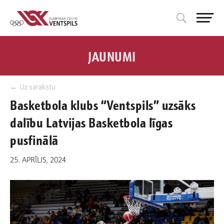
JAUNUMI
← Uz sarakstu
Basketbola klubs “Ventspils” uzsāks
dalību Latvijas Basketbola līgas
pusfinālā
25. APRĪLIS, 2024