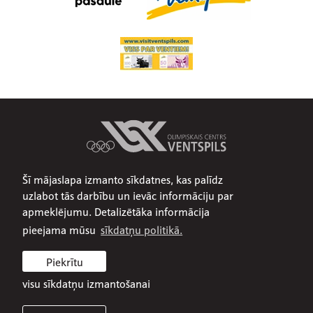
Šī mājaslapa izmanto sīkdatnes, kas palīdz
Par mums
uzlabot tās darbību un ievāc informāciju par
Publiskojamā informācija
apmeklējumu. Detalizētāka informācija
Iepirkumi
pieejama mūsu
sīkdatņu politikā.
Privātuma politika
Piekrītu
Sīkdatņu politika
visu sīkdatņu izmantošanai