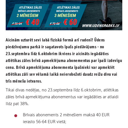
Aicinām uzturēt sevi labā fiziskā formā arī rudenī! Ūdens
piedzīvojumu parkā ir sagatavots īpašs piedāvājums - no
23.septembra līdz 6.oktobrim ikviens ir aicināts iegādāties
atlētikas zāles brīvā apmeklējuma abonementus par īpaši izdevīgu
cenu. Brīvā apmeklējuma abonementa īpašnieki var apmeklēt
atlētikas zāli sev vēlamā laikā neierobežoti daudz reižu divu vai
trīs mēnešu ietvaros.
Tikai divas nedēļas, no 23.septembra līdz 6.oktobrim, atlētikas
zāles brīvā apmeklējuma abonementus var iegādāties ar atlaidi
līdz pat 38%.
Brīvais abonements 2 mēnešiem maksā 40 EUR
ierasto 56-64 EUR vietā;