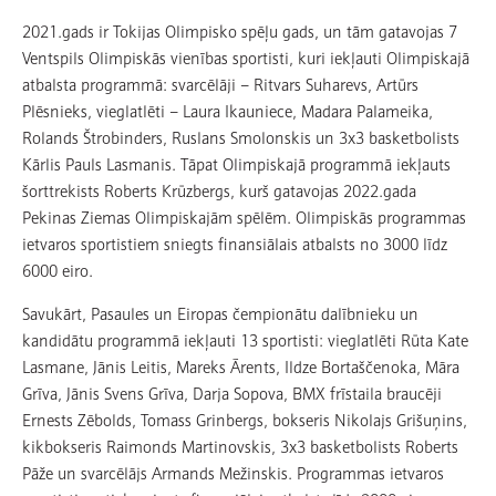
2021.gads ir Tokijas Olimpisko spēļu gads, un tām gatavojas 7
Ventspils Olimpiskās vienības sportisti, kuri iekļauti Olimpiskajā
atbalsta programmā: svarcēlāji – Ritvars Suharevs, Artūrs
Plēsnieks, vieglatlēti – Laura Ikauniece, Madara Palameika,
Rolands Štrobinders, Ruslans Smolonskis un 3x3 basketbolists
Kārlis Pauls Lasmanis. Tāpat Olimpiskajā programmā iekļauts
šorttrekists Roberts Krūzbergs, kurš gatavojas 2022.gada
Pekinas Ziemas Olimpiskajām spēlēm. Olimpiskās programmas
ietvaros sportistiem sniegts finansiālais atbalsts no 3000 līdz
6000 eiro.
Savukārt, Pasaules un Eiropas čempionātu dalībnieku un
kandidātu programmā iekļauti 13 sportisti: vieglatlēti Rūta Kate
Lasmane, Jānis Leitis, Mareks Ārents, Ildze Bortaščenoka, Māra
Grīva, Jānis Svens Grīva, Darja Sopova, BMX frīstaila braucēji
Ernests Zēbolds, Tomass Grinbergs, bokseris Nikolajs Grišuņins,
kikbokseris Raimonds Martinovskis, 3x3 basketbolists Roberts
Pāže un svarcēlājs Armands Mežinskis. Programmas ietvaros