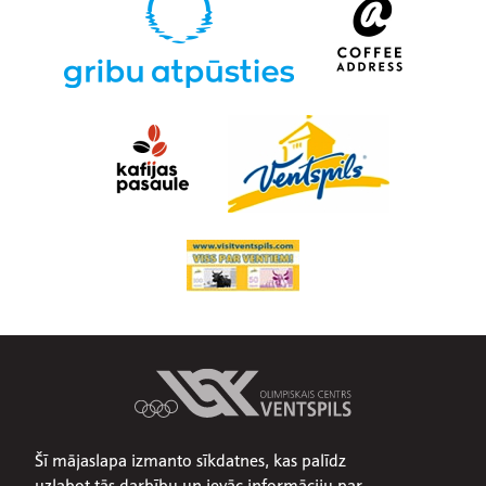
Šī mājaslapa izmanto sīkdatnes, kas palīdz
Par mums
uzlabot tās darbību un ievāc informāciju par