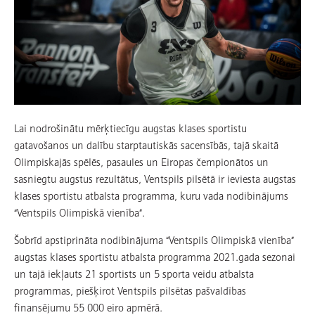
Lai nodrošinātu mērķtiecīgu augstas klases sportistu
gatavošanos un dalību starptautiskās sacensībās, tajā skaitā
Olimpiskajās spēlēs, pasaules un Eiropas čempionātos un
sasniegtu augstus rezultātus, Ventspils pilsētā ir ieviesta augstas
klases sportistu atbalsta programma, kuru vada nodibinājums
“Ventspils Olimpiskā vienība”.
Šobrīd apstiprināta nodibinājuma “Ventspils Olimpiskā vienība”
augstas klases sportistu atbalsta programma 2021.gada sezonai
un tajā iekļauts 21 sportists un 5 sporta veidu atbalsta
programmas, piešķirot Ventspils pilsētas pašvaldības
finansējumu 55 000 eiro apmērā.