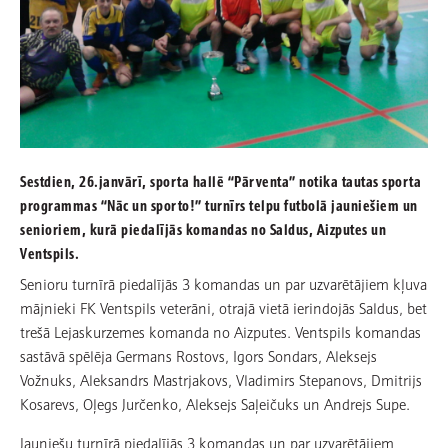
Sestdien, 26.janvārī, sporta hallē “Pārventa” notika tautas sporta
programmas “Nāc un sporto!” turnīrs telpu futbolā jauniešiem un
senioriem, kurā piedalījās komandas no Saldus, Aizputes un
Ventspils.
Senioru turnīrā piedalījās 3 komandas un par uzvarētājiem kļuva
mājnieki FK Ventspils veterāni, otrajā vietā ierindojās Saldus, bet
trešā Lejaskurzemes komanda no Aizputes. Ventspils komandas
sastāvā spēlēja Germans Rostovs, Igors Sondars, Aleksejs
Vožnuks, Aleksandrs Mastrjakovs, Vladimirs Stepanovs, Dmitrijs
Kosarevs, Oļegs Jurčenko, Aleksejs Saļeičuks un Andrejs Supe.
Jauniešu turnīrā piedalījās 3 komandas un par uzvarētājiem