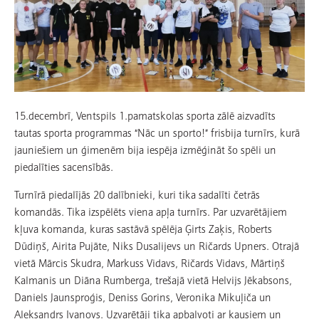
15.decembrī, Ventspils 1.pamatskolas sporta zālē aizvadīts
tautas sporta programmas “Nāc un sporto!” frisbija turnīrs, kurā
jauniešiem un ģimenēm bija iespēja izmēģināt šo spēli un
piedalīties sacensībās.
Turnīrā piedalījās 20 dalībnieki, kuri tika sadalīti četrās
komandās. Tika izspēlēts viena apļa turnīrs. Par uzvarētājiem
kļuva komanda, kuras sastāvā spēlēja Ģirts Zaķis, Roberts
Dūdiņš, Airita Pujāte, Niks Dusalijevs un Ričards Upners. Otrajā
vietā Mārcis Skudra, Markuss Vidavs, Ričards Vidavs, Mārtiņš
Kalmanis un Diāna Rumberga, trešajā vietā Helvijs Jēkabsons,
Daniels Jaunsproģis, Deniss Gorins, Veronika Mikuļiča un
Aleksandrs Ivanovs. Uzvarētāji tika apbalvoti ar kausiem un