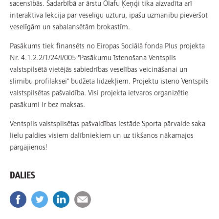
sacensībās. Sadarbībā ar ārstu Olafu Ķeņģi tika aizvadīta arī
interaktīva lekcija par veselīgu uzturu, īpašu uzmanību pievēršot
veselīgām un sabalansētām brokastīm.
Pasākums tiek finansēts no Eiropas Sociālā fonda Plus projekta
Nr. 4.1.2.2/1/24/I/005 “Pasākumu īstenošana Ventspils
valstspilsētā vietējās sabiedrības veselības veicināšanai un
slimību profilaksei” budžeta līdzekļiem. Projektu īsteno Ventspils
valstspilsētas pašvaldība. Visi projekta ietvaros organizētie
pasākumi ir bez maksas.
Ventspils valstspilsētas pašvaldības iestāde Sporta pārvalde saka
lielu paldies visiem dalībniekiem un uz tikšanos nākamajos
pārgājienos!
DALIES