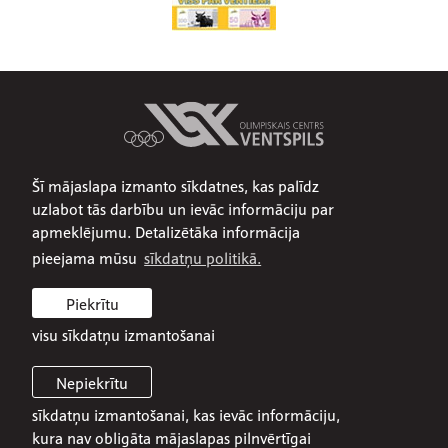
Šī mājaslapa izmanto sīkdatnes, kas palīdz
Par mums
uzlabot tās darbību un ievāc informāciju par
Publiskojamā informācija
apmeklējumu. Detalizētāka informācija
Iepirkumi
pieejama mūsu
sīkdatņu politikā.
Privātuma politika
Piekrītu
Sīkdatņu politika
visu sīkdatņu izmantošanai
Nepiekrītu
sīkdatņu izmantošanai, kas ievāc informāciju,
© 2026 SIA Olimpiskais centrs Ventspils
kura nav obligāta mājaslapas pilnvērtīgai