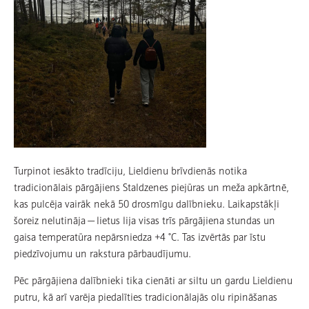
Turpinot iesākto tradīciju, Lieldienu brīvdienās notika
tradicionālais pārgājiens Staldzenes piejūras un meža apkārtnē,
kas pulcēja vairāk nekā 50 drosmīgu dalībnieku. Laikapstākļi
šoreiz nelutināja — lietus lija visas trīs pārgājiena stundas un
gaisa temperatūra nepārsniedza +4 °C. Tas izvērtās par īstu
piedzīvojumu un rakstura pārbaudījumu.
Pēc pārgājiena dalībnieki tika cienāti ar siltu un gardu Lieldienu
putru, kā arī varēja piedalīties tradicionālajās olu ripināšanas