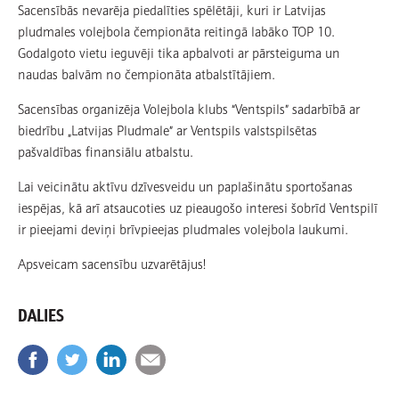
Sacensībās nevarēja piedalīties spēlētāji, kuri ir Latvijas
pludmales volejbola čempionāta reitingā labāko TOP 10.
Godalgoto vietu ieguvēji tika apbalvoti ar pārsteiguma un
naudas balvām no čempionāta atbalstītājiem.
Sacensības organizēja Volejbola klubs “Ventspils” sadarbībā ar
biedrību „Latvijas Pludmale” ar Ventspils valstspilsētas
pašvaldības finansiālu atbalstu.
Lai veicinātu aktīvu dzīvesveidu un paplašinātu sportošanas
iespējas, kā arī atsaucoties uz pieaugošo interesi šobrīd Ventspilī
ir pieejami deviņi brīvpieejas pludmales volejbola laukumi.
Apsveicam sacensību uzvarētājus!
DALIES