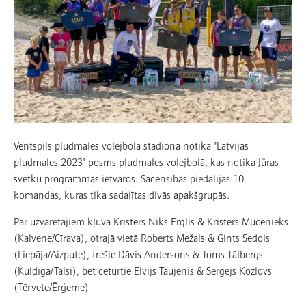
Ventspils pludmales volejbola stadionā notika "Latvijas
pludmales 2023" posms pludmales volejbolā, kas notika Jūras
svētku programmas ietvaros. Sacensībās piedalījās 10
komandas, kuras tika sadalītas divās apakšgrupās.
Par uzvarētājiem kļuva Kristers Niks Ērglis & Kristers Mucenieks
(Kalvene/Cīrava), otrajā vietā Roberts Mežals & Gints Sedols
(Liepāja/Aizpute), trešie Dāvis Andersons & Toms Tālbergs
(Kuldīga/Talsi), bet ceturtie Elvijs Taujenis & Sergejs Kozlovs
(Tērvete/Ērģeme)