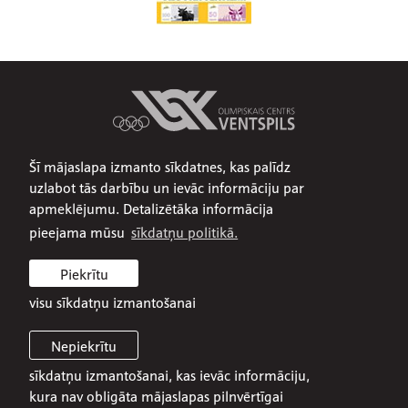
Šī mājaslapa izmanto sīkdatnes, kas palīdz
Par mums
uzlabot tās darbību un ievāc informāciju par
Publiskojamā informācija
apmeklējumu. Detalizētāka informācija
Iepirkumi
pieejama mūsu
sīkdatņu politikā.
Privātuma politika
Piekrītu
Sīkdatņu politika
visu sīkdatņu izmantošanai
Nepiekrītu
sīkdatņu izmantošanai, kas ievāc informāciju,
© 2026 SIA Olimpiskais centrs Ventspils
kura nav obligāta mājaslapas pilnvērtīgai