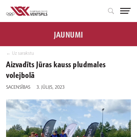
JAUNUMI
← Uz sarakstu
Aizvadīts Jūras kauss pludmales
volejbolā
SACENSĪBAS
3. JŪLIJS, 2023