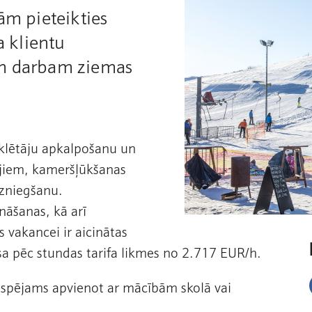
ām pieteikties
 klientu
em darbam ziemas
eklētāju apkalpošanu un
ājiem, kameršļūkšanas
izniegšanu.
nāšanas, kā arī
s vakancei ir aicinātas
 pēc stundas tarifa likmes no 2.717 EUR/h.
espējams apvienot ar mācībām skolā vai