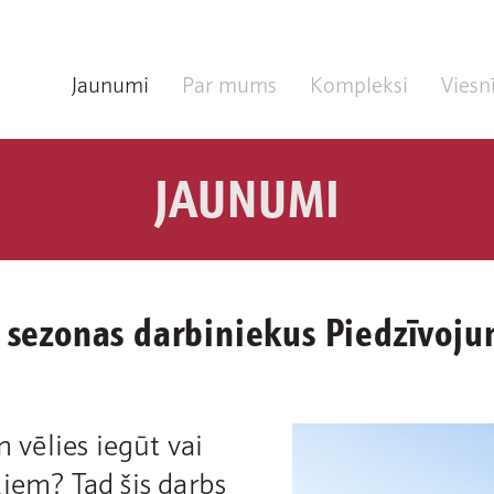
Jaunumi
Par mums
Kompleksi
Viesn
JAUNUMI
s sezonas darbiniekus Piedzīvoj
n vēlies iegūt vai
kiem? Tad šis darbs