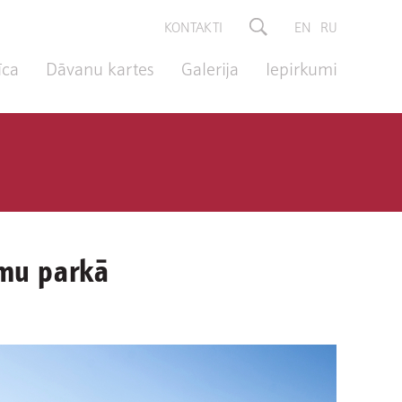
KONTAKTI
EN
RU
īca
Dāvanu kartes
Galerija
Iepirkumi
umu parkā