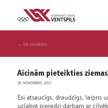
← Uz sarakstu
Aicinām pieteikties ziema
30. NOVEMBRIS, 2021
Esi atsaucīgs, draudzīgs, laipns u
uzlabot pieredzi darbam ar cilvē