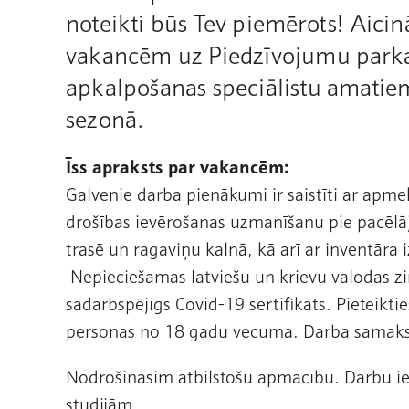
noteikti būs Tev piemērots! Aicin
vakancēm uz Piedzīvojumu parka
apkalpošanas speciālistu amati
sezonā.
Īss apraksts par vakancēm:
Galvenie darba pienākumi ir saistīti ar apm
drošības ievērošanas uzmanīšanu pie pacēl
trasē un ragaviņu kalnā, kā arī ar inventāra 
Nepieciešamas latviešu un krievu valodas zi
sadarbspējīgs Covid-19 sertifikāts. Pieteiktie
personas no 18 gadu vecuma. Darba samaksa
Nodrošināsim atbilstošu apmācību. Darbu i
studijām.