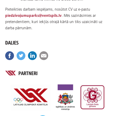
Pieteikties darbam iespējams, nosūtot CV uz e-pastu
piedzivojumuparks@ventspils.lv
. Mēs sazināsimies ar
pretendentiem, kuri iekļūs otrajā kārtā un tiks uzaicināti uz
darba pārrunām.
DALIES
PARTNERI