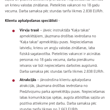
un krievu valodas zināšanas. Pieteikties vakancei no 18 gadu
vecuma. Darba samaksa pēc stundas tarifa likmes 2.838 EUR/h.
Klientu apkalpošanas speciālisti
-
Virvju trasē
– jāveic instruktāža “Kaķa takas”
apmeklētājiem, jāuzmana drošības ievērošana no
“Kaķa takas” apmeklētāju puses. Nepieciešamas
latviešu, krievu un angļu valodas zināšanas, laba
fiziskā sagatavotība. Pieteikties vakancei ir aicinātas
personas no 18 gadu vecuma, darba pienākumu
ietvaros var būt nepieciešams darboties augstumā.
Darba samaksa pēc stundas tarifa likmes 2.838 EUR/h.
Atrakcijās
– jānodrošina klientu apkalpošana
atrakcijās, jāuzmana drošības ievērošana no
Piedzīvojumu parka apmeklētāju puses. Nepieciešamas
labas komunikācijas spējas, augsta atbildības sajūta un
pozitīva attieksme pret darbu. Darba samaksa pēc
stundas tarifa likmes no 2.663 EUR/h.