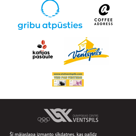
Šī mājaslapa izmanto sīkdatnes, kas palīdz
Par mums