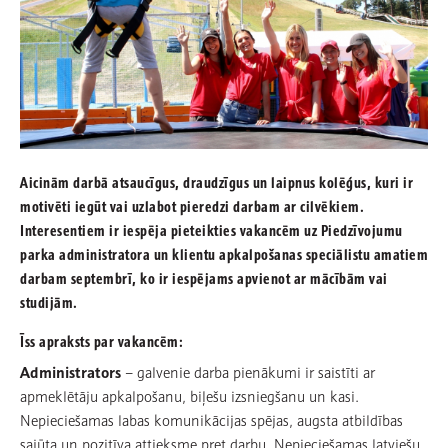
Aicinām darbā atsaucīgus, draudzīgus un laipnus kolēģus, kuri ir
motivēti iegūt vai uzlabot pieredzi darbam ar cilvēkiem.
Interesentiem ir iespēja pieteikties vakancēm uz Piedzīvojumu
parka administratora un klientu apkalpošanas speciālistu amatiem
darbam septembrī, ko ir iespējams apvienot ar mācībām vai
studijām.
Īss apraksts par vakancēm:
Administrators
– galvenie darba pienākumi ir saistīti ar
apmeklētāju apkalpošanu, biļešu izsniegšanu un kasi.
Nepieciešamas labas komunikācijas spējas, augsta atbildības
sajūta un pozitīva attieksme pret darbu. Nepieciešamas latviešu