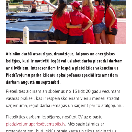
Aicinām darbā atsaucīgus, draudzīgus, laipnus un enerģiskus
kolēģus, kuri ir motivēti iegūt vai uzlabot darba pieredzi darbam
ar cilvēkiem. Interesentiem ir iespēja pieteikties vakancēm uz
Piedzīvojumu parka klientu apkalpošanas speciālistu amatiem
darbam augustā un septembrī.
Pieteikties aicinām arī skolēnus no 16 līdz 20 gadu vecumam
vasaras praksei, kas ir iespēja skolēnam vienu mēnesi strādāt
uzņēmumā, iegūt darba iemaņas un saņemt par to atalgojumu.
Pieteikties darbam iespējams, nosūtot CV uz e-pastu
piedzivojumuparks@ventspils.lv
. Mēs sazināsimies ar
pretendentiem, kuri iekļūs otrajā kārtā un tiks uzaicināti uz