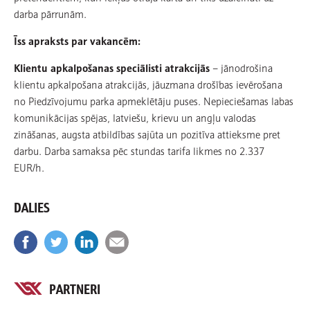
darba pārrunām.
Īss apraksts par vakancēm:
Klientu apkalpošanas speciālisti atrakcijās
– jānodrošina
klientu apkalpošana atrakcijās, jāuzmana drošības ievērošana
no Piedzīvojumu parka apmeklētāju puses. Nepieciešamas labas
komunikācijas spējas, latviešu, krievu un angļu valodas
zināšanas, augsta atbildības sajūta un pozitīva attieksme pret
darbu. Darba samaksa pēc stundas tarifa likmes no 2.337
EUR/h.
DALIES
PARTNERI