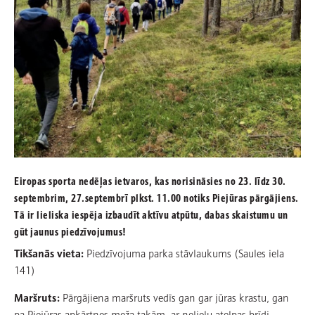
Eiropas sporta nedēļas ietvaros, kas norisināsies no 23. līdz 30.
septembrim, 27.septembrī plkst. 11.00 notiks Piejūras pārgājiens.
Tā ir lieliska iespēja izbaudīt aktīvu atpūtu, dabas skaistumu un
gūt jaunus piedzīvojumus!
Tikšanās vieta:
Piedzīvojuma parka stāvlaukums (Saules iela
141)
Maršruts:
Pārgājiena maršruts vedīs gan gar jūras krastu, gan
pa Piejūras apkārtnes meža takām, ar nelielu atelpas brīdi