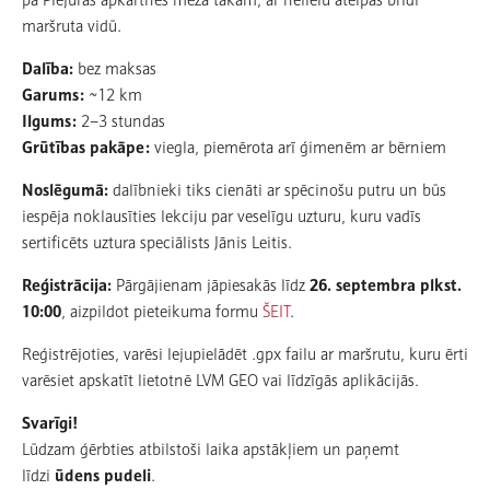
maršruta vidū.
Dalība:
bez maksas
Garums:
~12 km
Ilgums:
2–3 stundas
Grūtības pakāpe:
viegla, piemērota arī ģimenēm ar bērniem
Noslēgumā:
dalībnieki tiks cienāti ar spēcinošu putru un būs
iespēja noklausīties lekciju par veselīgu uzturu, kuru vadīs
sertificēts uztura speciālists Jānis Leitis.
Reģistrācija:
Pārgājienam jāpiesakās līdz
26. septembra plkst.
10:00
, aizpildot pieteikuma formu
ŠEIT
.
Reģistrējoties, varēsi lejupielādēt .gpx failu ar maršrutu, kuru ērti
varēsiet apskatīt lietotnē LVM GEO vai līdzīgās aplikācijās.
Svarīgi!
Lūdzam ģērbties atbilstoši laika apstākļiem un paņemt
līdzi
ūdens pudeli
.