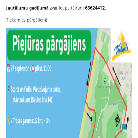
Jautājumu gadījumā
zvaniet pa tālruni
63624412
.
Tiekamies pārgājienā!