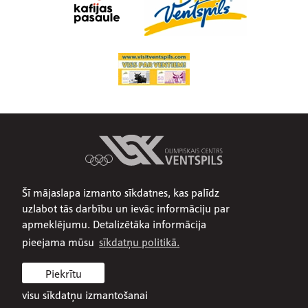
Šī mājaslapa izmanto sīkdatnes, kas palīdz
Par mums
uzlabot tās darbību un ievāc informāciju par
Publiskojamā informācija
apmeklējumu. Detalizētāka informācija
Iepirkumi
pieejama mūsu
sīkdatņu politikā.
Privātuma politika
Piekrītu
Sīkdatņu politika
visu sīkdatņu izmantošanai