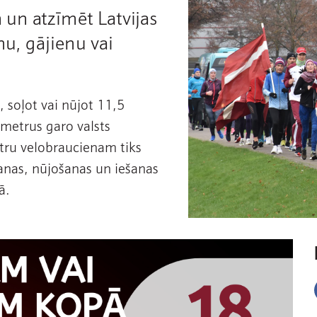
m un atzīmēt Latvijas
nu, gājienu vai
, soļot vai nūjot 11,5
ometrus garo valsts
etru velobraucienam tiks
anas, nūjošanas un iešanas
ā.