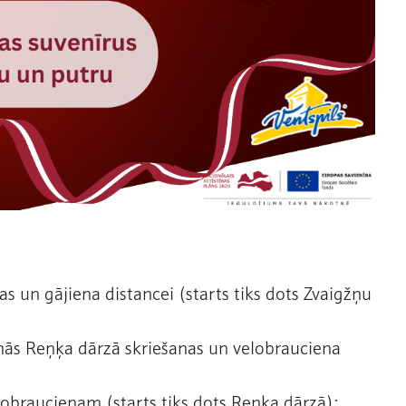
s un gājiena distancei (starts tiks dots Zvaigžņu
nās Reņķa dārzā skriešanas un velobrauciena
lobraucienam (starts tiks dots Reņķa dārzā);