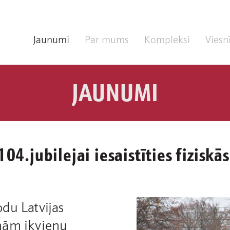
Jaunumi
Par mums
Kompleksi
Viesn
JAUNUMI
04.jubilejai iesaistīties fiziskās
du Latvijas
nām ikvienu