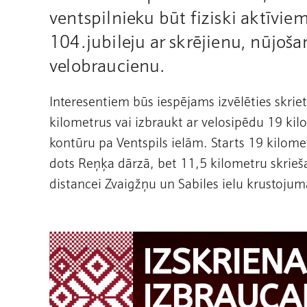
ventspilnieku būt fiziski aktīvie
104.jubileju ar skrējienu, nūjoša
velobraucienu.
Interesentiem būs iespējams izvēlēties skriet
kilometrus vai izbraukt ar velosipēdu 19 kil
kontūru pa Ventspils ielām. Starts 19 kilom
dots Reņķa dārzā, bet 11,5 kilometru skrieš
distancei Zvaigžņu un Sabiles ielu krustojum