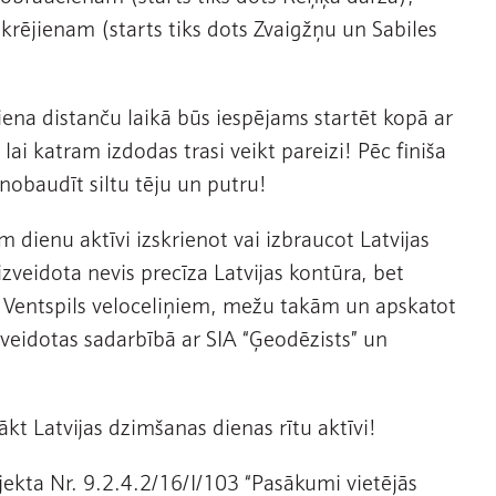
skrējienam (starts tiks dots Zvaigžņu un Sabiles
ena distanču laikā būs iespējams startēt kopā ar
lai katram izdodas trasi veikt pareizi! Pēc finiša
nobaudīt siltu tēju un putru!
m dienu aktīvi izskrienot vai izbraucot Latvijas
izveidota nevis precīza Latvijas kontūra, bet
a Ventspils veloceliņiem, mežu takām un apskatot
s veidotas sadarbībā ar SIA “Ģeodēzists” un
kt Latvijas dzimšanas dienas rītu aktīvi!
ekta Nr. 9.2.4.2/16/I/103 “Pasākumi vietējās