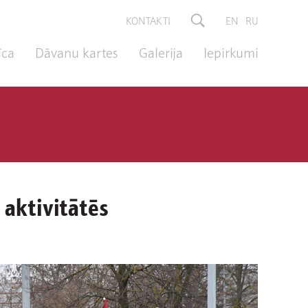
KONTAKTI
EN
RU
īca
Dāvanu kartes
Galerija
Iepirkumi
 aktivitātēs