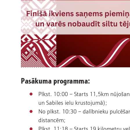
Pasākuma programma:
Plkst. 10:00 – Starts 11,5km nūjošana
un Sabiles ielu krustojumā);
No plkst. 10:30 – dalībnieku pulcēša
distancēm;
Plkst. 11:18 – Starts 19 kilometru ve