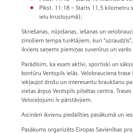
Plkst. 11:18 – Starts 11,5 kilometru 
ielu krustojumā);
Skriešanas, nūjošanas, iešanas un velobrauci
zinošiem tempa turētājiem, kuri “uzraudzīs”, 
ikviens saņems piemiņas suvenīrus un varēs 
Parādīsim, ka esam aktīvi, sportiski un sāksi
kontūru Ventspils ielās. Velobrauciena trase 
iekļaujot drošu un interesantu braukšanu p
vietas ārpus Ventspils pilsētas centra. Trase
Veloceļojumi.lv pārstāvjiem.
Aicinām ikvienu piedalīties pasākumā un iesā
Pasākums organizēts Eiropas Savienības proj