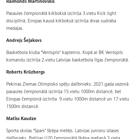
Raimonds Martinovskis
Pasaules čempionātā kikboksā izcīnīja 3.vietu Kick light
disciplīnā, Eiropas kausā kikboksā izcīnīja divas sudraba
medaļas.
Andrejs Šeļakovs
Basketbola kluba “Ventspils” kapteinis. Kopā ar BK Ventspils
komandu izcīnīja 2.vietu Latvijas basketbola līgas čempionātā.
Roberts Krūzbergs
Pekinas Ziemas Olimpisko spēļu dalībnieks. 2021.gada sezonā
pasaules čempionātā izcīnīja 15.vietu 1000m distancē, bet
Eiropas čempionā izcīnīta 9.vietu 1000m distancē un 17.vietu
1500m distancē.
Matīss Kaudze
Sporta skolas “Spars” šķēpa metējs. Latvijas junioru izlases
dalībnieks. Baltijas U20 čempionātā šķēpa mešanā 3.vieta