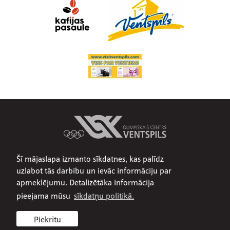
Šī mājaslapa izmanto sīkdatnes, kas palīdz
Par mums
uzlabot tās darbību un ievāc informāciju par
Publiskojamā informācija
apmeklējumu. Detalizētāka informācija
Iepirkumi
pieejama mūsu
sīkdatņu politikā.
Privātuma politika
Piekrītu
Sīkdatņu politika