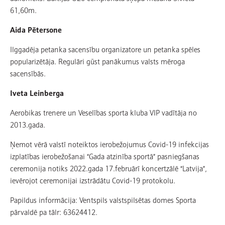
61,60m.
Aida Pētersone
Ilggadēja petanka sacensību organizatore un petanka spēles
popularizētāja. Regulāri gūst panākumus valsts mēroga
sacensībās.
Iveta Leinberga
Aerobikas trenere un Veselības sporta kluba VIP vadītāja no
2013.gada.
Ņemot vērā valstī noteiktos ierobežojumus Covid-19 infekcijas
izplatības ierobežošanai “Gada atzinība sportā” pasniegšanas
ceremonija notiks 2022.gada 17.februārī koncertzālē “Latvija”,
ievērojot ceremonijai izstrādātu Covid-19 protokolu.
Papildus informācija: Ventspils valstspilsētas domes Sporta
pārvaldē pa tālr: 63624412.