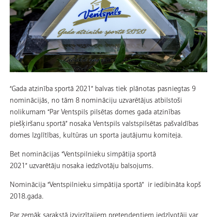
“Gada atzinība sportā 2021” balvas tiek plānotas pasniegtas 9
nominācijās, no tām 8 nomināciju uzvarētājus atbilstoši
nolikumam “Par Ventspils pilsētas domes gada atzinības
piešķiršanu sportā” nosaka Ventspils valstspilsētas pašvaldības
domes Izglītības, kultūras un sporta jautājumu komiteja.
Bet nominācijas “Ventspilnieku simpātija sportā
2021” uzvarētāju nosaka iedzīvotāju balsojums.
Nominācija “Ventspilnieku simpātija sportā” ir iedibināta kopš
2018.gada.
Par zemāk sarakstā izvirzītajiem pretendentiem iedzīvotāji var