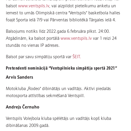
balsot
www.ventspils.lv
, vai aizpildot pieteikumu anketu un
iemest to urnās Olimpiskā centra “Ventspils” basketbola halles
foajē Sporta ielā 7/9 vai Pārventas bibliotēkā Tārgales ielā 4.
Balsojums notiks līdz 2022.gada 6.februāra plkst. 24:00.
Atgādinām, ka balsot portālā
www.ventspils.lv
var 1 reizi 24
stundās no vienas IP adreses.
Balsot par savu simpātiju sportā var
ŠEIT.
Pretendenti nominācijā “Ventspilnieku simpātija sportā 2021”
Arvis Sanders
Motokluba „Rodeo” dibinātājs un vadītājs. Aktīvi piedalās
motosporta attīstības sekmēšanā Ventspilī.
Andrejs Černuho
Ventspils Volejbola kluba spēlētājs un vadītājs kopš kluba
dibināšanas 2009.gadā.