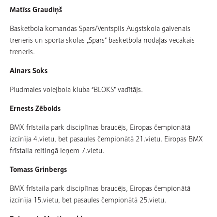
Matīss Graudiņš
Basketbola komandas Spars/Ventspils Augstskola galvenais
treneris un sporta skolas „Spars” basketbola nodaļas vecākais
treneris.
Ainars Soks
Pludmales volejbola kluba “BLOKS” vadītājs.
Ernests Zēbolds
BMX frīstaila park disciplīnas braucējs, Eiropas čempionātā
izcīnīja 4.vietu, bet pasaules čempionātā 21.vietu. Eiropas BMX
frīstaila reitingā ieņem 7.vietu.
Tomass Grinbergs
BMX frīstaila park disciplīnas braucējs, Eiropas čempionātā
izcīnīja 15.vietu, bet pasaules čempionātā 25.vietu.