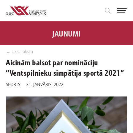
JAUNUMI
← Uz sarakstu
Aicinām balsot par nomināciju
“Ventspilnieku simpātija sportā 2021”
SPORTS
31. JANVĀRIS, 2022